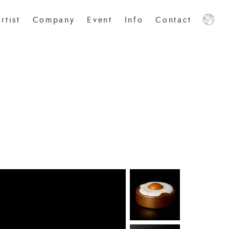
rtist
Company
Event
Info
Contact
日本語
中文
English