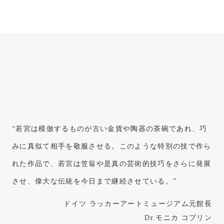
“若宮は模倣するものが古い金貨や陶器の茶碗であれ、巧
“彦十蒔絵の棟梁・若宮隆志は最高の技術、尽きない忍耐
みに真似て相手を敬服させる。このような特別の技で作ら
力、様々な試みを進んでしようという姿勢、そして素晴ら
れた作品で、若宮は笠翁や是真の芸術的技巧をさらに発展
しい遊びの創造力を見事に結合させて彼の作品に具現化し
させ、偉大な伝統を今日まで継続させている。”
ている。”
ドイツ ラッカーアートミュージアム元館長
漆工研究家 ハインツ＆エリセ クレス
Dr.モニカ コプリン