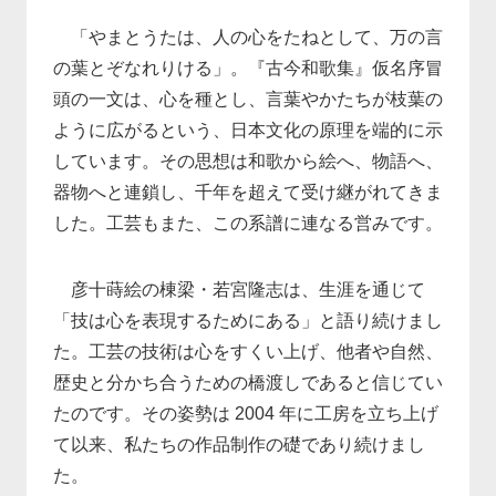
「やまとうたは、人の心をたねとして、万の言
の葉とぞなれりける」。『古今和歌集』仮名序冒
頭の一文は、心を種とし、言葉やかたちが枝葉の
ように広がるという、日本文化の原理を端的に示
しています。その思想は和歌から絵へ、物語へ、
器物へと連鎖し、千年を超えて受け継がれてきま
した。工芸もまた、この系譜に連なる営みです。
彦十蒔絵の棟梁・若宮隆志は、生涯を通じて
「技は心を表現するためにある」と語り続けまし
た。工芸の技術は心をすくい上げ、他者や自然、
歴史と分かち合うための橋渡しであると信じてい
たのです。その姿勢は 2004 年に工房を立ち上げ
て以来、私たちの作品制作の礎であり続けまし
た。