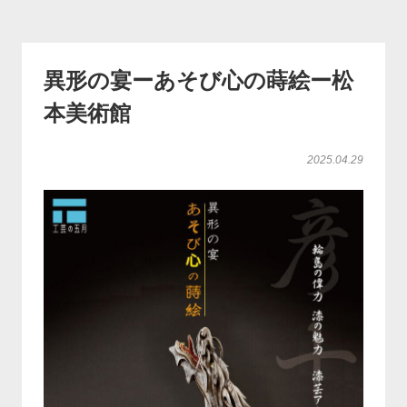
異形の宴ーあそび心の蒔絵ー松
本美術館
2025.04.29