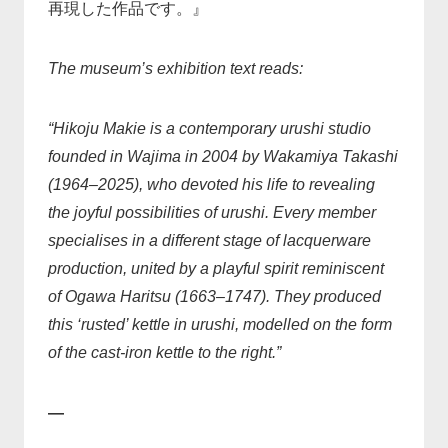
再現した作品です。』
The museum’s exhibition text reads:
“Hikoju Makie is a contemporary urushi studio
founded in Wajima in 2004 by Wakamiya Takashi
(1964–2025), who devoted his life to revealing
the joyful possibilities of urushi. Every member
specialises in a different stage of lacquerware
production, united by a playful spirit reminiscent
of Ogawa Haritsu (1663–1747). They produced
this ‘rusted’ kettle in urushi, modelled on the form
of the cast-iron kettle to the right.”
—