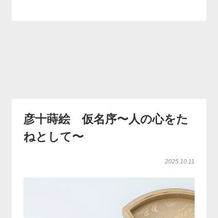
彦十蒔絵 仮名序〜人の心をた
ねとして〜
2025.10.11