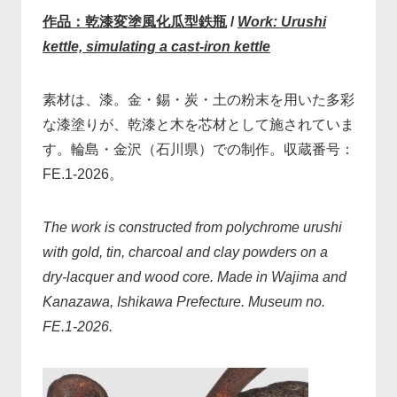
作品：乾漆変塗風化瓜型鉄瓶
/
Work: Urushi
kettle, simulating a cast-iron kettle
素材は、漆。金・錫・炭・土の粉末を用いた多彩
な漆塗りが、乾漆と木を芯材として施されていま
す。輪島・金沢（石川県）での制作。収蔵番号：
FE.1-2026。
The work is constructed from polychrome urushi
with gold, tin, charcoal and clay powders on a
dry-lacquer and wood core. Made in Wajima and
Kanazawa, Ishikawa Prefecture. Museum no.
FE.1-2026.