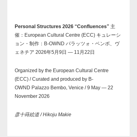
Personal Structures 2026 “Confluences”
主
催：European Cultural Centre (ECC) キュレーシ
ョン・制作：B-OWND パラッツォ・ベンボ、ヴ
ェネチア 2026年5月9日 — 11月22日
Organized by the European Cultural Centre
(ECC) / Curated and produced by B-
OWND Palazzo Bembo, Venice / 9 May — 22
November 2026
彦十蒔絵道 / Hikoju Makie