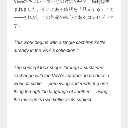
V&Aのキュレーターとの対話の中で、構想は生
まれました。そこにある鉄瓶を「見立てる」こと
——それが、この作品の核心にあるコンセプトで
す。
This work begins with a single cast-iron kettle
already in the V&A’s collection.*
The concept took shape through a sustained
exchange with the V&A’s curators: to produce a
work of mitate — perceiving and rendering one
thing through the language of another — using
the museum’s own kettle as its subject.