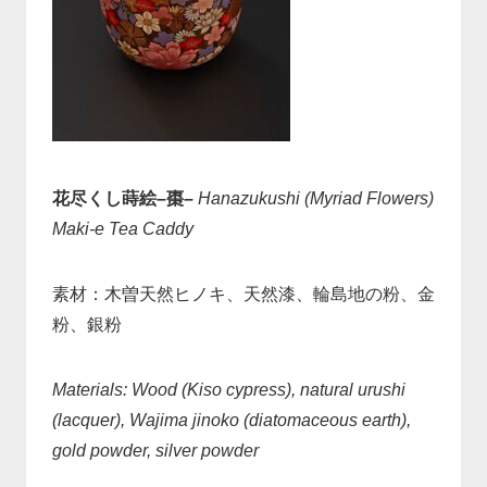
花尽くし蒔絵–棗–
Hanazukushi (Myriad Flowers)
Maki-e Tea Caddy
素材：木曽天然ヒノキ、天然漆、輪島地の粉、金
粉、銀粉
Materials: Wood (Kiso cypress), natural urushi
(lacquer), Wajima jinoko (diatomaceous earth),
gold powder, silver powder