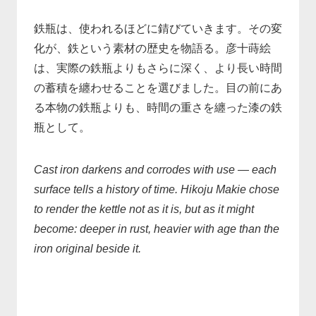
鉄瓶は、使われるほどに錆びていきます。その変
化が、鉄という素材の歴史を物語る。彦十蒔絵
は、実際の鉄瓶よりもさらに深く、より長い時間
の蓄積を纏わせることを選びました。目の前にあ
る本物の鉄瓶よりも、時間の重さを纏った漆の鉄
瓶として。
Cast iron darkens and corrodes with use — each
surface tells a history of time. Hikoju Makie chose
to render the kettle not as it is, but as it might
become: deeper in rust, heavier with age than the
iron original beside it.