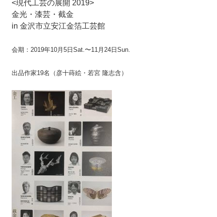
<現代工芸の展開 2019>
金光・漆芸・截金
in 金沢市立安江金箔工芸館
会期：2019年10月5日Sat.〜11月24日Sun.
出品作家19名（彦十蒔絵・
若宮 隆志
含）