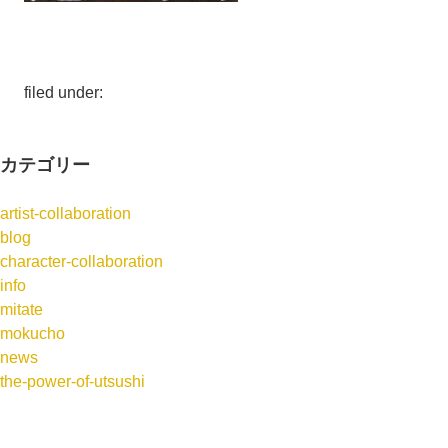
filed under:
カテゴリー
artist-collaboration
blog
character-collaboration
info
mitate
mokucho
news
the-power-of-utsushi