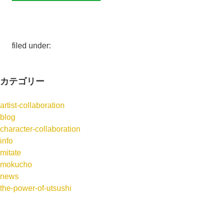
filed under:
カテゴリー
artist-collaboration
blog
character-collaboration
info
mitate
mokucho
news
the-power-of-utsushi