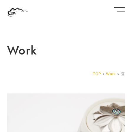
Work
TOP
Work
蓮
>
>