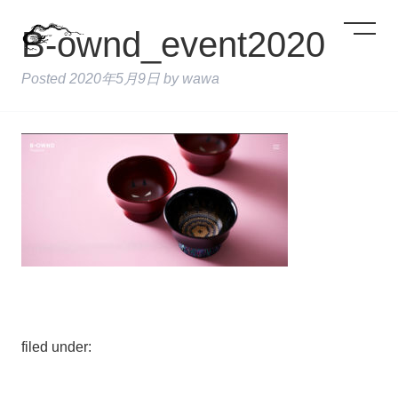
B-ownd_event2020
Posted
2020年5月9日
by
wawa
filed under: