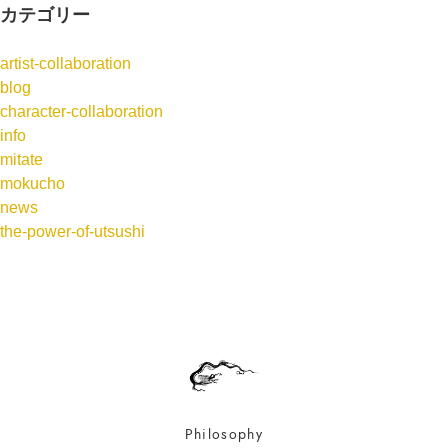
カテゴリー
artist-collaboration
blog
character-collaboration
info
mitate
mokucho
news
the-power-of-utsushi
Philosophy