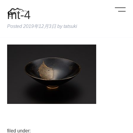
mt-4
Posted
2019年12月3日
by
tatsuki
filed under: