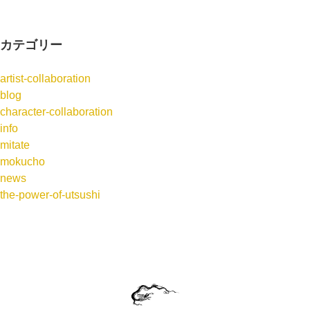
カテゴリー
artist-collaboration
blog
character-collaboration
info
mitate
mokucho
news
the-power-of-utsushi