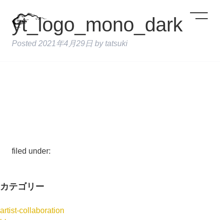
yt_logo_mono_dark
Posted
2021年4月29日
by
tatsuki
filed under:
カテゴリー
artist-collaboration