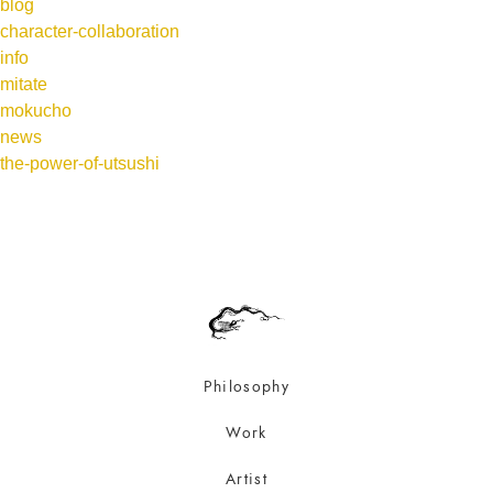
blog
character-collaboration
info
mitate
mokucho
news
the-power-of-utsushi
Philosophy
Work
Artist